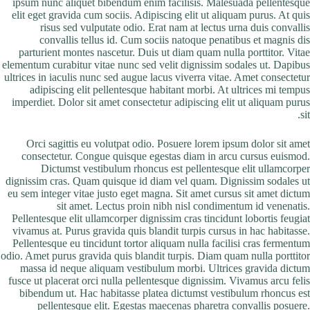
ipsum nunc aliquet bibendum enim facilisis. Malesuada pellentesque
elit eget gravida cum sociis. Adipiscing elit ut aliquam purus. At quis
risus sed vulputate odio. Erat nam at lectus urna duis convallis
convallis tellus id. Cum sociis natoque penatibus et magnis dis
parturient montes nascetur. Duis ut diam quam nulla porttitor. Vitae
elementum curabitur vitae nunc sed velit dignissim sodales ut. Dapibus
ultrices in iaculis nunc sed augue lacus viverra vitae. Amet consectetur
adipiscing elit pellentesque habitant morbi. At ultrices mi tempus
imperdiet. Dolor sit amet consectetur adipiscing elit ut aliquam purus
sit.
Orci sagittis eu volutpat odio. Posuere lorem ipsum dolor sit amet
consectetur. Congue quisque egestas diam in arcu cursus euismod.
Dictumst vestibulum rhoncus est pellentesque elit ullamcorper
dignissim cras. Quam quisque id diam vel quam. Dignissim sodales ut
eu sem integer vitae justo eget magna. Sit amet cursus sit amet dictum
sit amet. Lectus proin nibh nisl condimentum id venenatis.
Pellentesque elit ullamcorper dignissim cras tincidunt lobortis feugiat
vivamus at. Purus gravida quis blandit turpis cursus in hac habitasse.
Pellentesque eu tincidunt tortor aliquam nulla facilisi cras fermentum
odio. Amet purus gravida quis blandit turpis. Diam quam nulla porttitor
massa id neque aliquam vestibulum morbi. Ultrices gravida dictum
fusce ut placerat orci nulla pellentesque dignissim. Vivamus arcu felis
bibendum ut. Hac habitasse platea dictumst vestibulum rhoncus est
pellentesque elit. Egestas maecenas pharetra convallis posuere.