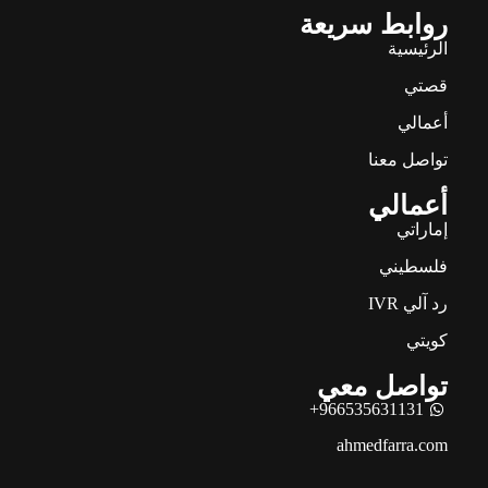
روابط سريعة
الرئيسية
قصتي
أعمالي
تواصل معنا
أعمالي
إماراتي
فلسطيني
رد آلي IVR
كويتي
تواصل معي
966535631131+
ahmedfarra.com