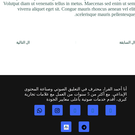
Volutpat diam ut venenatis tellus in metus. Maecenas sed enim ut sem
viverra aliquet eget sit. Congue mauris rhoncus aenean vel elit
scelerisque mauris pellentesque.
ال
السابقة
ال
التالية
أنا أحمد الفرا، محترف في التعليق الصوتي وصناعة المحتوى
الإبداعي. مع أكثر من 5 سنوات من العمل مع علامات تجارية
كبرى، أقدم خدمات صوتية بأعلى معايير الجودة