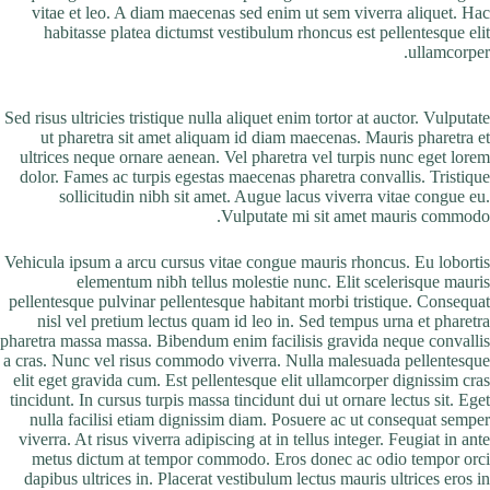
vitae et leo. A diam maecenas sed enim ut sem viverra aliquet. Hac
habitasse platea dictumst vestibulum rhoncus est pellentesque elit
ullamcorper.
Sed risus ultricies tristique nulla aliquet enim tortor at auctor. Vulputate
ut pharetra sit amet aliquam id diam maecenas. Mauris pharetra et
ultrices neque ornare aenean. Vel pharetra vel turpis nunc eget lorem
dolor. Fames ac turpis egestas maecenas pharetra convallis. Tristique
sollicitudin nibh sit amet. Augue lacus viverra vitae congue eu.
Vulputate mi sit amet mauris commodo.
Vehicula ipsum a arcu cursus vitae congue mauris rhoncus. Eu lobortis
elementum nibh tellus molestie nunc. Elit scelerisque mauris
pellentesque pulvinar pellentesque habitant morbi tristique. Consequat
nisl vel pretium lectus quam id leo in. Sed tempus urna et pharetra
pharetra massa massa. Bibendum enim facilisis gravida neque convallis
a cras. Nunc vel risus commodo viverra. Nulla malesuada pellentesque
elit eget gravida cum. Est pellentesque elit ullamcorper dignissim cras
tincidunt. In cursus turpis massa tincidunt dui ut ornare lectus sit. Eget
nulla facilisi etiam dignissim diam. Posuere ac ut consequat semper
viverra. At risus viverra adipiscing at in tellus integer. Feugiat in ante
metus dictum at tempor commodo. Eros donec ac odio tempor orci
dapibus ultrices in. Placerat vestibulum lectus mauris ultrices eros in