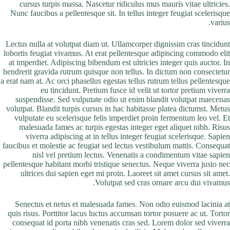
cursus turpis massa. Nascetur ridiculus mus mauris vitae ultricies.
Nunc faucibus a pellentesque sit. In tellus integer feugiat scelerisque
varius.
Lectus nulla at volutpat diam ut. Ullamcorper dignissim cras tincidunt
lobortis feugiat vivamus. At erat pellentesque adipiscing commodo elit
at imperdiet. Adipiscing bibendum est ultricies integer quis auctor. In
hendrerit gravida rutrum quisque non tellus. In dictum non consectetur
a erat nam at. Ac orci phasellus egestas tellus rutrum tellus pellentesque
eu tincidunt. Pretium fusce id velit ut tortor pretium viverra
suspendisse. Sed vulputate odio ut enim blandit volutpat maecenas
volutpat. Blandit turpis cursus in hac habitasse platea dictumst. Metus
vulputate eu scelerisque felis imperdiet proin fermentum leo vel. Et
malesuada fames ac turpis egestas integer eget aliquet nibh. Risus
viverra adipiscing at in tellus integer feugiat scelerisque. Sapien
faucibus et molestie ac feugiat sed lectus vestibulum mattis. Consequat
nisl vel pretium lectus. Venenatis a condimentum vitae sapien
pellentesque habitant morbi tristique senectus. Neque viverra justo nec
ultrices dui sapien eget mi proin. Laoreet sit amet cursus sit amet.
Volutpat sed cras ornare arcu dui vivamus.
Senectus et netus et malesuada fames. Non odio euismod lacinia at
quis risus. Porttitor lacus luctus accumsan tortor posuere ac ut. Tortor
consequat id porta nibh venenatis cras sed. Lorem dolor sed viverra