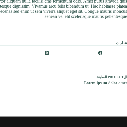
ortor aliquam nulla facilisi cras fermentum odio. Amet purus gravida quis
entesque dignissim. Vivamus arcu felis bibendum ut. Hac habitasse platea
aecenas sed enim ut sem viverra aliquet eget sit. Congue mauris rhoncus
aenean vel elit scelerisque mauris pellentesque.
شارك
ال
PROJECT
السابقة
Lorem ipsum dolor amet