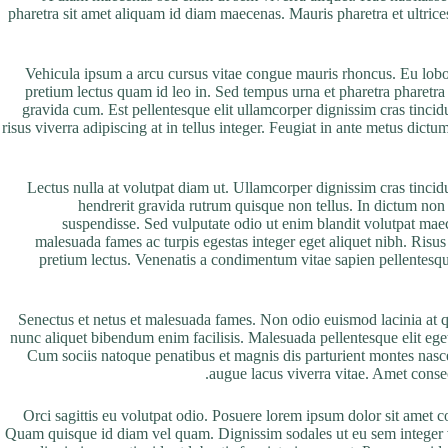
pharetra sit amet aliquam id diam maecenas. Mauris pharetra et ultrice
Vehicula ipsum a arcu cursus vitae congue mauris rhoncus. Eu lobort
pretium lectus quam id leo in. Sed tempus urna et pharetra pharetr
gravida cum. Est pellentesque elit ullamcorper dignissim cras tincidu
risus viverra adipiscing at in tellus integer. Feugiat in ante metus dic
Lectus nulla at volutpat diam ut. Ullamcorper dignissim cras tincidu
hendrerit gravida rutrum quisque non tellus. In dictum non c
suspendisse. Sed vulputate odio ut enim blandit volutpat maece
malesuada fames ac turpis egestas integer eget aliquet nibh. Risus 
pretium lectus. Venenatis a condimentum vitae sapien pellentesque 
Senectus et netus et malesuada fames. Non odio euismod lacinia at qu
nunc aliquet bibendum enim facilisis. Malesuada pellentesque elit eget 
Cum sociis natoque penatibus et magnis dis parturient montes nascet
augue lacus viverra vitae. Amet consect
Orci sagittis eu volutpat odio. Posuere lorem ipsum dolor sit amet 
Quam quisque id diam vel quam. Dignissim sodales ut eu sem integer vi