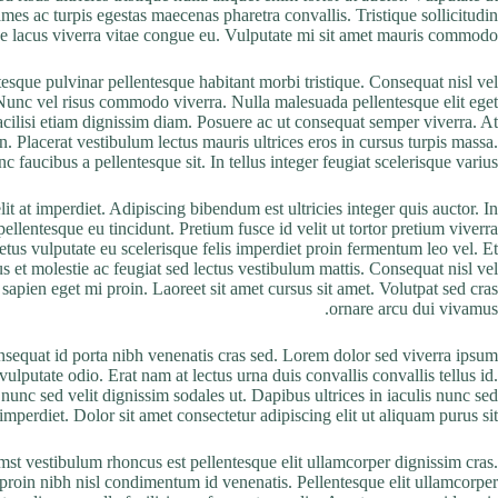
mes ac turpis egestas maecenas pharetra convallis. Tristique sollicitudin
e lacus viverra vitae congue eu. Vulputate mi sit amet mauris commodo.
esque pulvinar pellentesque habitant morbi tristique. Consequat nisl vel
 Nunc vel risus commodo viverra. Nulla malesuada pellentesque elit eget
 facilisi etiam dignissim diam. Posuere ac ut consequat semper viverra. At
. Placerat vestibulum lectus mauris ultrices eros in cursus turpis massa.
 faucibus a pellentesque sit. In tellus integer feugiat scelerisque varius.
t at imperdiet. Adipiscing bibendum est ultricies integer quis auctor. In
ellentesque eu tincidunt. Pretium fusce id velit ut tortor pretium viverra
tus vulputate eu scelerisque felis imperdiet proin fermentum leo vel. Et
us et molestie ac feugiat sed lectus vestibulum mattis. Consequat nisl vel
sapien eget mi proin. Laoreet sit amet cursus sit amet. Volutpat sed cras
ornare arcu dui vivamus.
onsequat id porta nibh venenatis cras sed. Lorem dolor sed viverra ipsum
ulputate odio. Erat nam at lectus urna duis convallis convallis tellus id.
unc sed velit dignissim sodales ut. Dapibus ultrices in iaculis nunc sed
mperdiet. Dolor sit amet consectetur adipiscing elit ut aliquam purus sit.
st vestibulum rhoncus est pellentesque elit ullamcorper dignissim cras.
proin nibh nisl condimentum id venenatis. Pellentesque elit ullamcorper