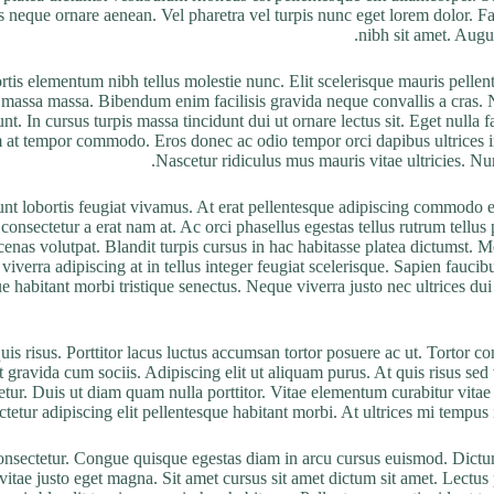
s neque ornare aenean. Vel pharetra vel turpis nunc eget lorem dolor. Fa
nibh sit amet. Augu
is elementum nibh tellus molestie nunc. Elit scelerisque mauris pellent
a massa massa. Bibendum enim facilisis gravida neque convallis a cras.
nt. In cursus turpis massa tincidunt dui ut ornare lectus sit. Eget nulla
tum at tempor commodo. Eros donec ac odio tempor orci dapibus ultrices in
Nascetur ridiculus mus mauris vitae ultricies. Nunc
nt lobortis feugiat vivamus. At erat pellentesque adipiscing commodo eli
onsectetur a erat nam at. Ac orci phasellus egestas tellus rutrum tellus p
nas volutpat. Blandit turpis cursus in hac habitasse platea dictumst. Me
viverra adipiscing at in tellus integer feugiat scelerisque. Sapien faucib
habitant morbi tristique senectus. Neque viverra justo nec ultrices dui 
is risus. Porttitor lacus luctus accumsan tortor posuere ac ut. Tortor c
gravida cum sociis. Adipiscing elit ut aliquam purus. At quis risus sed v
ur. Duis ut diam quam nulla porttitor. Vitae elementum curabitur vitae n
etur adipiscing elit pellentesque habitant morbi. At ultrices mi tempus i
consectetur. Congue quisque egestas diam in arcu cursus euismod. Dictum
tae justo eget magna. Sit amet cursus sit amet dictum sit amet. Lectus 