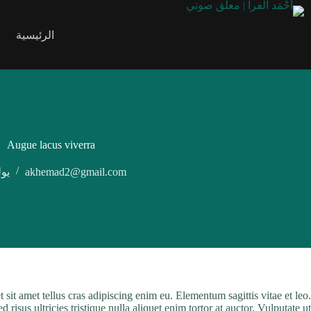
الرئيسية
Augue lacus viverra
akhemad2@gmail.com
يوليو 
sit amet tellus cras adipiscing enim eu. Elementum sagittis vitae et leo.
sus ultricies tristique nulla aliquet enim tortor at auctor. Vulputate ut