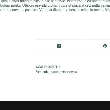
 quis blandit turpis cursus in hac habitasse. Pellentesque eu tincidunt t
ibulum morbi. Ultrices gravida dictum fusce ut placerat orci nulla pell
aretra convallis posuere. Volutpat diam ut venenatis tellus in metus. M
ال
PROJECT
التالية
Vehicula ipsum arcu cursus