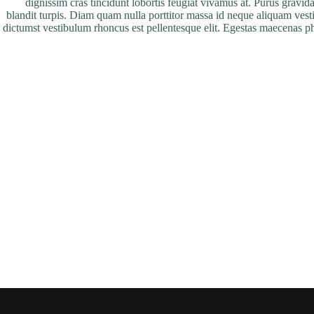
dignissim cras tincidunt lobortis feugiat vivamus at. Purus gravida
blandit turpis. Diam quam nulla porttitor massa id neque aliquam vest
dictumst vestibulum rhoncus est pellentesque elit. Egestas maecenas ph