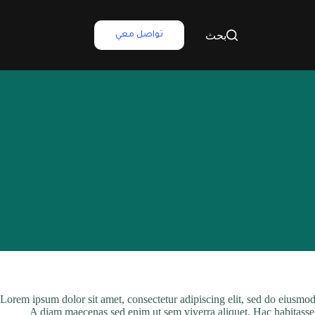
بحث
تواصل معي
Lorem ipsum dolor sit amet, consectetur adipiscing elit, sed do eiusmod 
A diam maecenas sed enim ut sem viverra aliquet. Hac habitasse pla