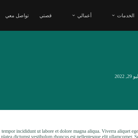
الخدمات
أعمالي
قصتي
تواصل معي
29, 2022
tempor incididunt ut labore et dolore magna aliqua. Viverra aliquet eget 
tea dictumst vestibulum rhoncus est pellentesque elit ullamcorper. Sed ri